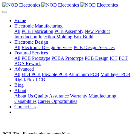
Home
Electronic Manufacturing
All
PCB Fabrication
PCB Assembly
New Product
Introduction
Injection Molding
Box Build
Electronic Design
All
Electronic Design Services
PCB Design Services
Featured Services
All
PCB Prototype
PCBA Prototype
PCB Design
ICT
FCT
BGA Rework
Advanced
All
HDI PCB
Flexible PCB
Aluminum PCB
Multilayer PCB
Rigid-Flex PCB
Blog
About
About Us
Quality Assurance
Warranty
Manufacturing
Capabilities
Career Opportunities
Contact Us
PCB Tip : Espaciamiento entre Nets