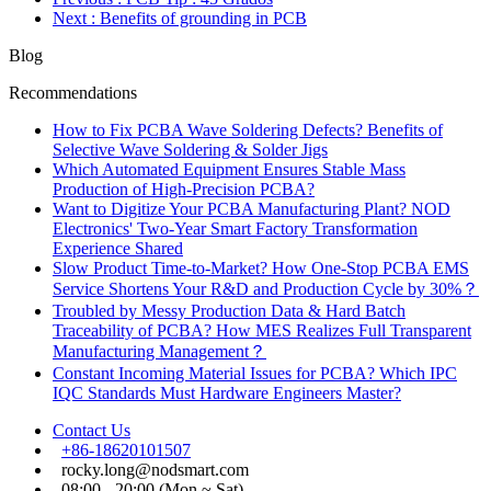
Next
: Benefits of grounding in PCB
Blog
Recommendations
How to Fix PCBA Wave Soldering Defects? Benefits of
Selective Wave Soldering & Solder Jigs
Which Automated Equipment Ensures Stable Mass
Production of High-Precision PCBA?
Want to Digitize Your PCBA Manufacturing Plant? NOD
Electronics' Two-Year Smart Factory Transformation
Experience Shared
Slow Product Time-to-Market? How One-Stop PCBA EMS
Service Shortens Your R&D and Production Cycle by 30%？
Troubled by Messy Production Data & Hard Batch
Traceability of PCBA? How MES Realizes Full Transparent
Manufacturing Management？
Constant Incoming Material Issues for PCBA? Which IPC
IQC Standards Must Hardware Engineers Master?
Contact Us
+86-18620101507
rocky.long@nodsmart.com
08:00 - 20:00 (Mon ~ Sat)